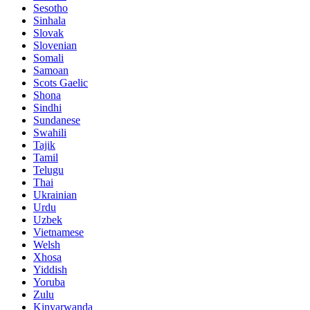
Sesotho
Sinhala
Slovak
Slovenian
Somali
Samoan
Scots Gaelic
Shona
Sindhi
Sundanese
Swahili
Tajik
Tamil
Telugu
Thai
Ukrainian
Urdu
Uzbek
Vietnamese
Welsh
Xhosa
Yiddish
Yoruba
Zulu
Kinyarwanda